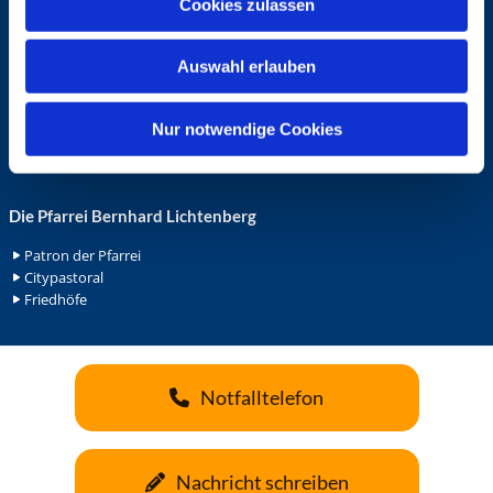
Cookies zulassen
s
Ehrenamt in der Pfarrei
w
Gemeindediakonat
Auswahl erlauben
a
Gottesdienstbeauftrage
Küsterdienst
h
Lektoren
l
Nur notwendige Cookies
Minis in St. Bonifatius
Minis in Herz Jesu
Die Pfarrei Bernhard Lichtenberg
Patron der Pfarrei
Citypastoral
Friedhöfe
Notfalltelefon
Nachricht schreiben