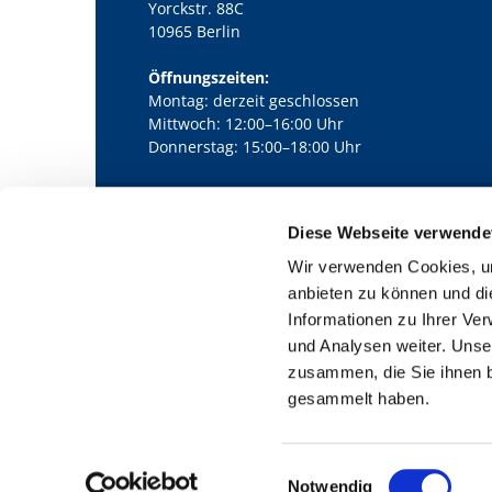
Yorckstr. 88C
10965 Berlin
Öffnungszeiten:
Montag: derzeit geschlossen
Mittwoch: 12:00–16:00 Uhr
Donnerstag: 15:00–18:00 Uhr
Diese Webseite verwende
Kath. Kirchengemeinde Pfarrei Bernha

Wir verwenden Cookies, um
anbieten zu können und di
Informationen zu Ihrer Ve
und Analysen weiter. Unse
zusammen, die Sie ihnen b
gesammelt haben.
E
Notwendig