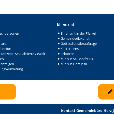
Ehrenamt
echpersonen
Ehrenamt in der Pfarrei
Gemeindediakonat
lare
Gottesdienstbeauftrage
ltelefon
Küsterdienst
konzept "Sexualisierte Gewalt"
Lektoren
en
Minis in St. Bonifatius
nanzeigen
Minis in Herz Jesu
ngvermietung
n
Kontakt Gemeindebüro Herz 