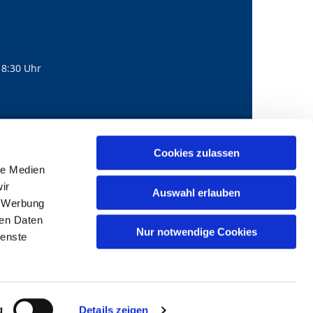
18:30 Uhr
560
mail@bernhard-lichtenberg.berlin
Cookies zulassen

le Medien
ir
Auswahl erlauben
, Werbung
ren Daten
Nur notwendige Cookies
ienste
g
Details zeigen