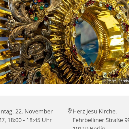
© Pfarrei Bernh
ntag, 22. November
Herz Jesu Kirche,
7, 18:00 - 18:45 Uhr
Fehrbelliner Straße 9
10119 Berlin