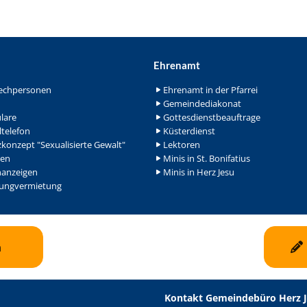
Ehrenamt
echpersonen
Ehrenamt in der Pfarrei
Gemeindediakonat
lare
Gottesdienstbeauftrage
ltelefon
Küsterdienst
konzept "Sexualisierte Gewalt"
Lektoren
en
Minis in St. Bonifatius
nanzeigen
Minis in Herz Jesu
ngvermietung
n
Kontakt Gemeindebüro Herz 