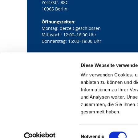
Yorckstr. 88C
10965 Berlin
Öffnungszeiten:
Montag: derzeit geschlossen
Mittwoch: 12:00–16:00 Uhr
Donnerstag: 15:00–18:00 Uhr
Diese Webseite verwende
Kath. Kirchengemeinde Pfarrei Bernha

Wir verwenden Cookies, um
anbieten zu können und di
Informationen zu Ihrer Ve
und Analysen weiter. Unse
zusammen, die Sie ihnen b
gesammelt haben.
E
Notwendig