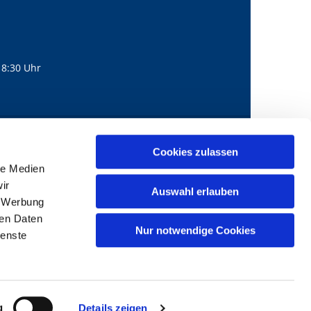
18:30 Uhr
560
mail@bernhard-lichtenberg.berlin
Cookies zulassen

le Medien
ir
Auswahl erlauben
, Werbung
ren Daten
Nur notwendige Cookies
ienste
g
Details zeigen