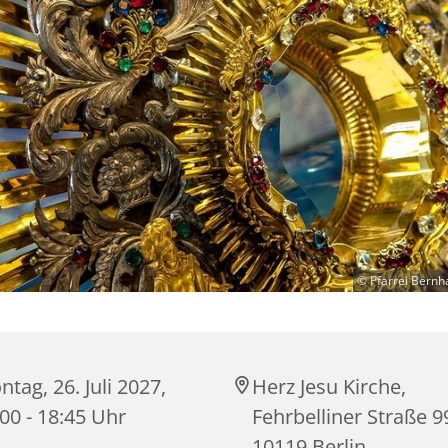
© Pfarrei Bernh
tag, 26. Juli 2027,
Herz Jesu Kirche,
00 - 18:45 Uhr
Fehrbelliner Straße 9
10119 Berlin