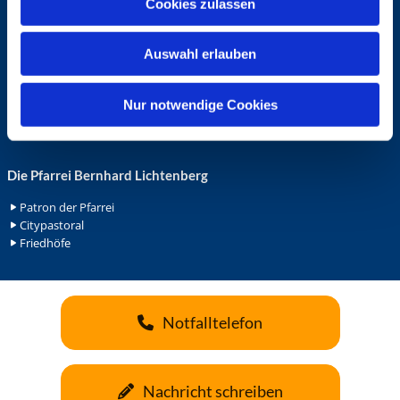
Cookies zulassen
s
Ehrenamt in der Pfarrei
w
Gemeindediakonat
Auswahl erlauben
Gottesdienstbeauftrage
a
Küsterdienst
h
Lektoren
l
Nur notwendige Cookies
Minis in St. Bonifatius
Minis in Herz Jesu
Die Pfarrei Bernhard Lichtenberg
Patron der Pfarrei
Citypastoral
Friedhöfe
Notfalltelefon
Nachricht schreiben