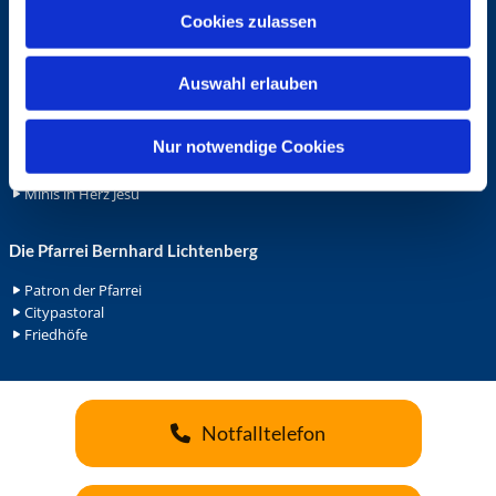
u
Cookies zulassen
Ehrenamt
s
Ehrenamt in der Pfarrei
w
Gemeindediakonat
Auswahl erlauben
a
Gottesdienstbeauftrage
h
Küsterdienst
l
Nur notwendige Cookies
Lektoren
Minis in St. Bonifatius
Minis in Herz Jesu
Die Pfarrei Bernhard Lichtenberg
Patron der Pfarrei
Citypastoral
Friedhöfe
Notfalltelefon