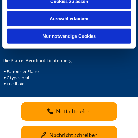
Cookies zulassen
s
Ehrenamt in der Pfarrei
w
Gemeindediakonat
Auswahl erlauben
a
Gottesdienstbeauftrage
Küsterdienst
h
Lektoren
l
Nur notwendige Cookies
Minis in St. Bonifatius
Minis in Herz Jesu
Die Pfarrei Bernhard Lichtenberg
Patron der Pfarrei
Citypastoral
Friedhöfe
Notfalltelefon
Nachricht schreiben