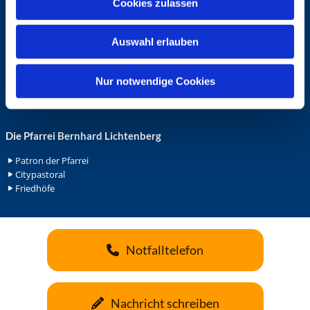
Cookies zulassen
s
Ehrenamt in der Pfarrei
w
Gemeindediakonat
Auswahl erlauben
a
Gottesdienstbeauftrage
Küsterdienst
h
Lektoren
l
Nur notwendige Cookies
Minis in St. Bonifatius
Minis in Herz Jesu
Die Pfarrei Bernhard Lichtenberg
Patron der Pfarrei
Citypastoral
Friedhöfe
Notfalltelefon
Nachricht schreiben