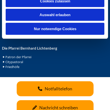
Cookies zulassen
s
Ehrenamt in der Pfarrei
w
Gemeindediakonat
Auswahl erlauben
a
Gottesdienstbeauftrage
Küsterdienst
h
Lektoren
l
Nur notwendige Cookies
Minis in St. Bonifatius
Minis in Herz Jesu
Die Pfarrei Bernhard Lichtenberg
Patron der Pfarrei
Citypastoral
Friedhöfe
Notfalltelefon
Nachricht schreiben