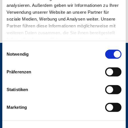
analysieren. Außerdem geben wir Informationen zu Ihrer
Verwendung unserer Website an unsere Partner für
soziale Medien, Werbung und Analysen weiter. Unsere
Partner führen diese Informationen möglicherweise mit
weiteren Daten zusammen, die Sie ihnen bereitgestellt
haben oder die sie im Rahmen Ihrer Nutzung der Dienste
gesammelt haben.
E
Notwendig
Gemeinden
i
n
St. Bonifatius
w
St. Hedwig/St. Michael (Mitte)
Präferenzen
i
Herz Jesu
St. Marien Liebfrauen
l
l
Statistiken
i
Service
g
Ansprechpersonen
Marketing
u
Archiv
n
Formulare
g
Notfalltelefon