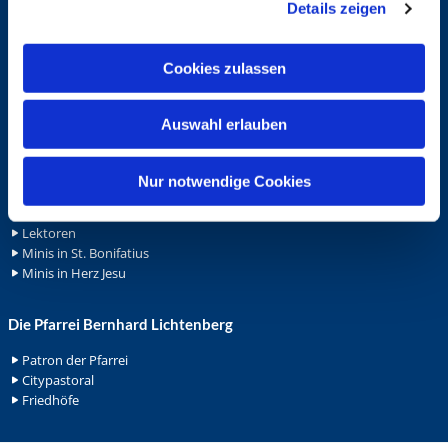
Schutzkonzept "Sexualisierte Gewalt"
Details zeigen
s
Spenden
a
Stellenanzeigen
u
Wohnungvermietung
Cookies zulassen
s
w
Ehrenamt
Auswahl erlauben
a
h
Ehrenamt in der Pfarrei
Gemeindediakonat
l
Nur notwendige Cookies
Gottesdienstbeauftrage
Küsterdienst
Lektoren
Minis in St. Bonifatius
Minis in Herz Jesu
Die Pfarrei Bernhard Lichtenberg
Patron der Pfarrei
Citypastoral
Friedhöfe