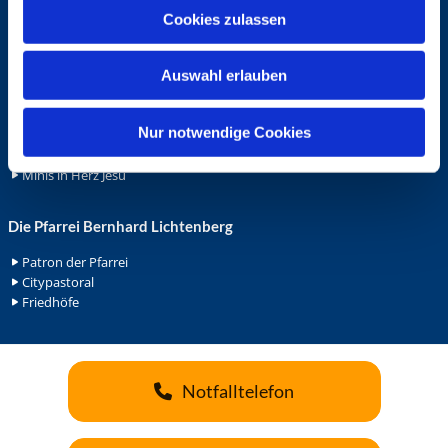
u
Cookies zulassen
Ehrenamt
s
Ehrenamt in der Pfarrei
w
Gemeindediakonat
Auswahl erlauben
a
Gottesdienstbeauftrage
h
Küsterdienst
l
Nur notwendige Cookies
Lektoren
Minis in St. Bonifatius
Minis in Herz Jesu
Die Pfarrei Bernhard Lichtenberg
Patron der Pfarrei
Citypastoral
Friedhöfe
Notfalltelefon