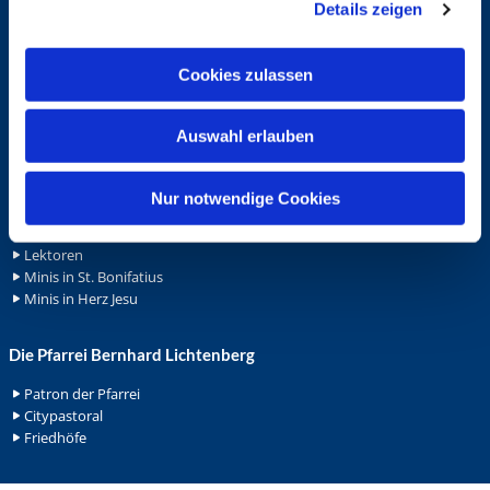
Schutzkonzept "Sexualisierte Gewalt"
Details zeigen
s
Spenden
a
Stellenanzeigen
u
Wohnungvermietung
Cookies zulassen
s
w
Ehrenamt
Auswahl erlauben
a
h
Ehrenamt in der Pfarrei
Gemeindediakonat
l
Nur notwendige Cookies
Gottesdienstbeauftrage
Küsterdienst
Lektoren
Minis in St. Bonifatius
Minis in Herz Jesu
Die Pfarrei Bernhard Lichtenberg
Patron der Pfarrei
Citypastoral
Friedhöfe