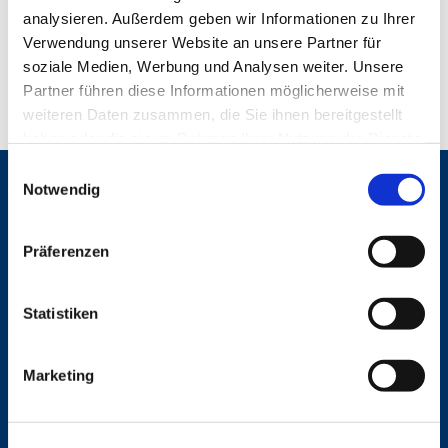
analysieren. Außerdem geben wir Informationen zu Ihrer
Verwendung unserer Website an unsere Partner für
soziale Medien, Werbung und Analysen weiter. Unsere
Partner führen diese Informationen möglicherweise mit
weiteren Daten zusammen, die Sie ihnen bereitgestellt
haben oder die sie im Rahmen Ihrer Nutzung der Dienste
gesammelt haben.
E
Notwendig
Gemeinden
i
n
St. Bonifatius
w
St. Hedwig/St. Michael (Mitte)
Präferenzen
i
Herz Jesu
St. Marien Liebfrauen
l
l
Statistiken
i
Service
g
Ansprechpersonen
Marketing
u
Archiv
n
Formulare
g
Notfalltelefon