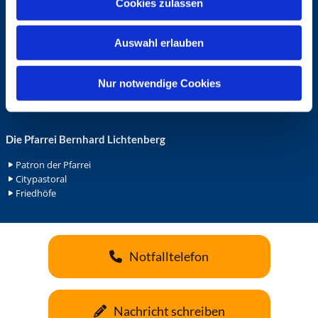
Cookies zulassen
s
Ehrenamt in der Pfarrei
w
Gemeindediakonat
Auswahl erlauben
a
Gottesdienstbeauftrage
Küsterdienst
h
Lektoren
l
Nur notwendige Cookies
Minis in St. Bonifatius
Minis in Herz Jesu
Die Pfarrei Bernhard Lichtenberg
Patron der Pfarrei
Citypastoral
Friedhöfe
Notfalltelefon
Nachricht schreiben