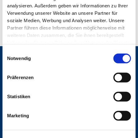
analysieren. Außerdem geben wir Informationen zu Ihrer
Verwendung unserer Website an unsere Partner für
soziale Medien, Werbung und Analysen weiter. Unsere
Partner führen diese Informationen möglicherweise mit
weiteren Daten zusammen, die Sie ihnen bereitgestellt
haben oder die sie im Rahmen Ihrer Nutzung der Dienste
gesammelt haben.
E
Notwendig
Gemeinden
i
n
St. Bonifatius
w
St. Hedwig/St. Michael (Mitte)
Präferenzen
i
Herz Jesu
St. Marien Liebfrauen
l
l
Statistiken
i
Service
g
Ansprechpersonen
Marketing
u
Archiv
n
Formulare
g
Notfalltelefon