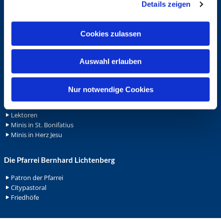
Schutzkonzept "Sexualisierte Gewalt"
Details zeigen
s
Spenden
a
Stellenanzeigen
u
Wohnungvermietung
Cookies zulassen
s
w
Ehrenamt
Auswahl erlauben
a
h
Ehrenamt in der Pfarrei
Gemeindediakonat
l
Nur notwendige Cookies
Gottesdienstbeauftrage
Küsterdienst
Lektoren
Minis in St. Bonifatius
Minis in Herz Jesu
Die Pfarrei Bernhard Lichtenberg
Patron der Pfarrei
Citypastoral
Friedhöfe