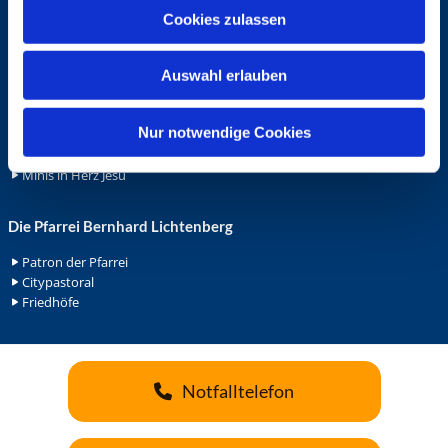
u
Cookies zulassen
Ehrenamt
s
Ehrenamt in der Pfarrei
w
Gemeindediakonat
Auswahl erlauben
a
Gottesdienstbeauftrage
h
Küsterdienst
l
Nur notwendige Cookies
Lektoren
Minis in St. Bonifatius
Minis in Herz Jesu
Die Pfarrei Bernhard Lichtenberg
Patron der Pfarrei
Citypastoral
Friedhöfe
Notfalltelefon