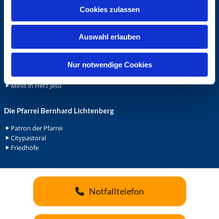
u
Cookies zulassen
Ehrenamt
s
Ehrenamt in der Pfarrei
w
Gemeindediakonat
Auswahl erlauben
a
Gottesdienstbeauftrage
h
Küsterdienst
l
Nur notwendige Cookies
Lektoren
Minis in St. Bonifatius
Minis in Herz Jesu
Die Pfarrei Bernhard Lichtenberg
Patron der Pfarrei
Citypastoral
Friedhöfe
Notfalltelefon