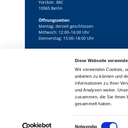
Yorckstr. 88C
10965 Berlin
Öffnungszeiten:
Montag: derzeit geschlossen
Mittwoch: 12:00–16:00 Uhr
Donnerstag: 15:00–18:00 Uhr
Diese Webseite verwende
Kath. Kirchengemeinde Pfarrei Bernha

Wir verwenden Cookies, um
anbieten zu können und di
Informationen zu Ihrer Ve
und Analysen weiter. Unse
zusammen, die Sie ihnen b
gesammelt haben.
E
Notwendig