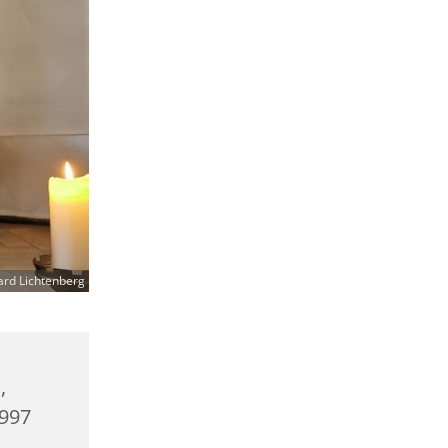
ard Lichtenberg
,
0997