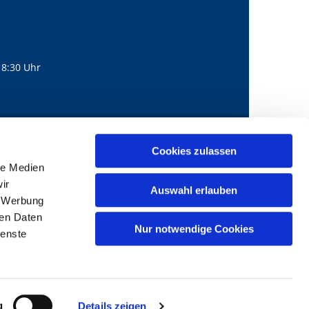
18:30 Uhr
560
mail@bernhard-lichtenberg.berlin
Cookies zulassen

le Medien
ir
Auswahl erlauben
, Werbung
ren Daten
Nur notwendige Cookies
ienste
g
Details zeigen