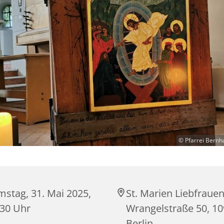
© Pfarrei Bernh
mstag, 31. Mai 2025,
St. Marien Liebfrauen
:30 Uhr
Wrangelstraße 50, 1
Berlin