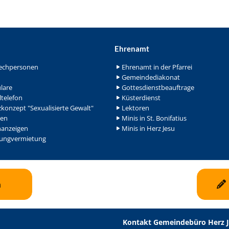
Ehrenamt
echpersonen
Ehrenamt in der Pfarrei
Gemeindediakonat
lare
Gottesdienstbeauftrage
ltelefon
Küsterdienst
konzept "Sexualisierte Gewalt"
Lektoren
en
Minis in St. Bonifatius
nanzeigen
Minis in Herz Jesu
ngvermietung
n
Kontakt Gemeindebüro Herz 