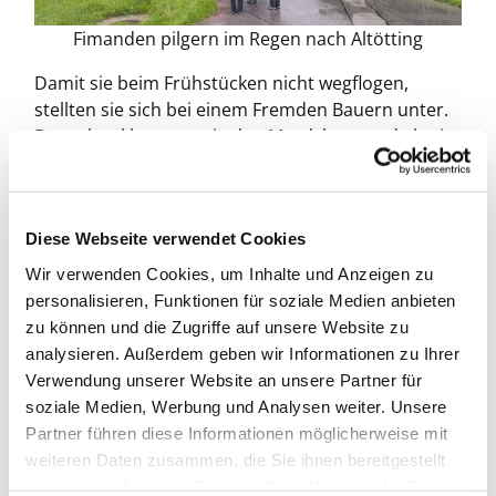
Fimanden pilgern im Regen nach Altötting
Damit sie beim Frühstücken nicht wegflogen,
stellten sie sich bei einem Fremden Bauern unter.
Danach erklommen sie den Mordsberg und als sie
oben ankamen waren sie fast vor Energielosigkeit
gestorben. Um ihr Energielevel in die Höhe zu
treiben bekamen sie von einer netten Elfe ein
Diese Webseite verwendet Cookies
Powergemisch, sprich Eis. Nach dieser Stärkung
erreichten sie in Null Komma nichts ihr Ziel den
Wir verwenden Cookies, um Inhalte und Anzeigen zu
Schliersee. Viele Zwerge nahmen zur Abkühlung
personalisieren, Funktionen für soziale Medien anbieten
ein kleines erholsames Bad im See. Weil es kurz
zu können und die Zugriffe auf unsere Website zu
danach wieder anfing zu regnen schafften die
analysieren. Außerdem geben wir Informationen zu Ihrer
Zwerge es fast nicht mehr nach Hause.
Verwendung unserer Website an unsere Partner für
soziale Medien, Werbung und Analysen weiter. Unsere
Andere wuschen ihre Wäsche und zauberten
Partner führen diese Informationen möglicherweise mit
etwas Leckeres zum Abendessen. Bratwurst,
weiteren Daten zusammen, die Sie ihnen bereitgestellt
Kartoffelstampf und Sauerkraut. Danach war das
haben oder die sie im Rahmen Ihrer Nutzung der Dienste