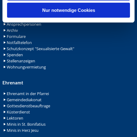
h
l
Nur notwendige Cookies
Service
Ansprechpersonen
Archiv
Formulare
Notfalltelefon
Schutzkonzept "Sexualisierte Gewalt"
Spenden
Stellenanzeigen
Wohnungvermietung
Ehrenamt
Ehrenamt in der Pfarrei
Gemeindediakonat
Gottesdienstbeauftrage
Küsterdienst
Lektoren
Minis in St. Bonifatius
Minis in Herz Jesu