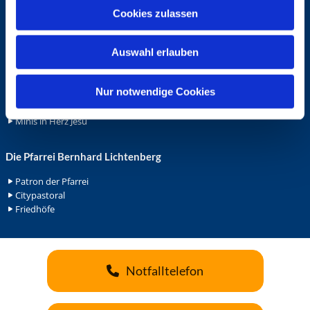
u
Ehrenamt
Cookies zulassen
s
Ehrenamt in der Pfarrei
w
Gemeindediakonat
Auswahl erlauben
a
Gottesdienstbeauftrage
h
Küsterdienst
l
Nur notwendige Cookies
Lektoren
Minis in St. Bonifatius
Minis in Herz Jesu
Die Pfarrei Bernhard Lichtenberg
Patron der Pfarrei
Citypastoral
Friedhöfe
Notfalltelefon