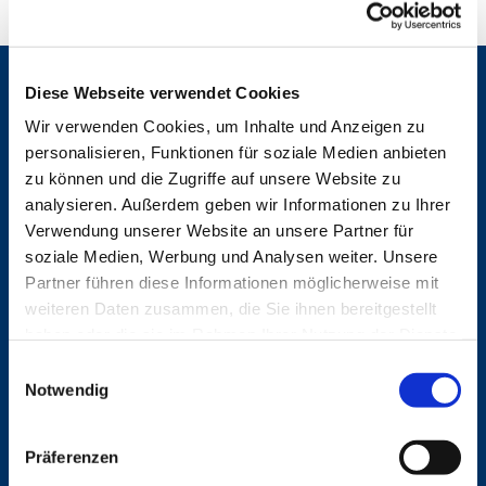
Gemeinden
Diese Webseite verwendet Cookies
Wir verwenden Cookies, um Inhalte und Anzeigen zu
St. Bonifatius
St. Hedwig/St. Michael (Mitte)
personalisieren, Funktionen für soziale Medien anbieten
Herz Jesu
zu können und die Zugriffe auf unsere Website zu
St. Marien Liebfrauen
analysieren. Außerdem geben wir Informationen zu Ihrer
Verwendung unserer Website an unsere Partner für
Service
soziale Medien, Werbung und Analysen weiter. Unsere
Partner führen diese Informationen möglicherweise mit
Ansprechpersonen
weiteren Daten zusammen, die Sie ihnen bereitgestellt
Archiv
Formulare
haben oder die sie im Rahmen Ihrer Nutzung der Dienste
Notfalltelefon
gesammelt haben.
E
Schutzkonzept "Sexualisierte Gewalt"
Notwendig
i
Spenden
Stellenanzeigen
n
Wohnungvermietung
w
Präferenzen
i