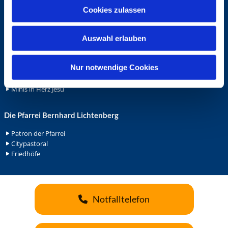
u
Ehrenamt
Cookies zulassen
s
Ehrenamt in der Pfarrei
w
Gemeindediakonat
Auswahl erlauben
a
Gottesdienstbeauftrage
h
Küsterdienst
l
Nur notwendige Cookies
Lektoren
Minis in St. Bonifatius
Minis in Herz Jesu
Die Pfarrei Bernhard Lichtenberg
Patron der Pfarrei
Citypastoral
Friedhöfe
Notfalltelefon