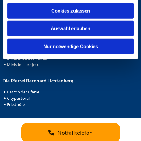
u
Cookies zulassen
s
Ehrenamt
w
Ehrenamt in der Pfarrei
Auswahl erlauben
a
Gemeindediakonat
h
Gottesdienstbeauftrage
l
Küsterdienst
Nur notwendige Cookies
Lektoren
Minis in St. Bonifatius
Minis in Herz Jesu
Die Pfarrei Bernhard Lichtenberg
Patron der Pfarrei
Citypastoral
Friedhöfe
Notfalltelefon