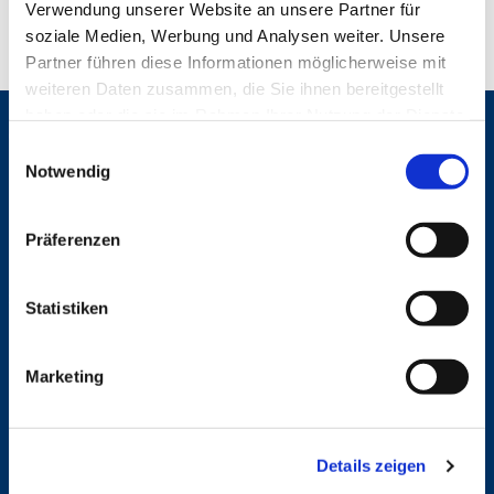
Verwendung unserer Website an unsere Partner für
soziale Medien, Werbung und Analysen weiter. Unsere
Partner führen diese Informationen möglicherweise mit
weiteren Daten zusammen, die Sie ihnen bereitgestellt
haben oder die sie im Rahmen Ihrer Nutzung der Dienste
Gemeinden
gesammelt haben.
E
Notwendig
St. Bonifatius
i
St. Hedwig/St. Michael (Mitte)
n
Herz Jesu
w
Präferenzen
St. Marien Liebfrauen
i
l
Service
l
Statistiken
i
Ansprechpersonen
Archiv
g
Marketing
Formulare
u
Notfalltelefon
n
Schutzkonzept "Sexualisierte Gewalt"
g
Spenden
Details zeigen
s
Stellenanzeigen
Wohnungvermietung
a