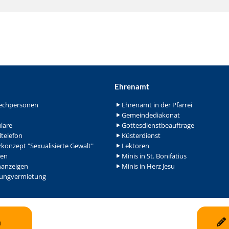
Ehrenamt
echpersonen
Ehrenamt in der Pfarrei
Gemeindediakonat
lare
Gottesdienstbeauftrage
ltelefon
Küsterdienst
konzept "Sexualisierte Gewalt"
Lektoren
en
Minis in St. Bonifatius
nanzeigen
Minis in Herz Jesu
ngvermietung
n