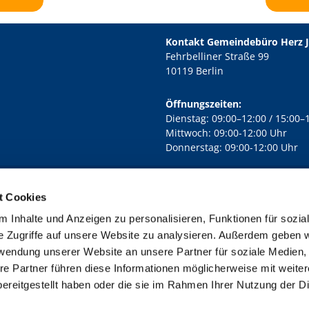
Kontakt Gemeindebüro Herz 
Fehrbelliner Straße 99
10119 Berlin
Öffnungszeiten:
Dienstag: 09:00–12:00 / 15:00–
Mittwoch: 09:00-12:00 Uhr
Donnerstag: 09:00-12:00 Uhr
t Cookies
rd Lichtenberg Berlin-Mitte · Yorckstr. 88C, 10965 Berlin
030 7890

 Inhalte und Anzeigen zu personalisieren, Funktionen für sozia
Kontaktinformationen
Impressum
e Zugriffe auf unsere Website zu analysieren. Außerdem geben w
rwendung unserer Website an unsere Partner für soziale Medien
re Partner führen diese Informationen möglicherweise mit weite
ereitgestellt haben oder die sie im Rahmen Ihrer Nutzung der D
Impressum
Datenschutzerklärung
ChurchDesk-Login