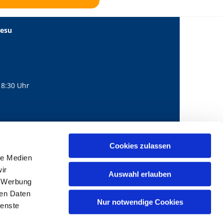
Jesu
18:30 Uhr
560
mail@bernhard-lichtenberg.berlin
Cookies zulassen

le Medien
ir
Auswahl erlauben
, Werbung
ren Daten
Nur notwendige Cookies
ienste