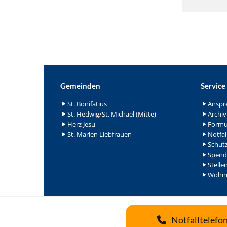
Gemeinden
Service
St. Bonifatius
Anspr
St. Hedwig/St. Michael (Mitte)
Archiv
Herz Jesu
Formu
St. Marien Liebfrauen
Notfal
Schutz
Spend
Stelle
Wohnu
Notfalltelefo