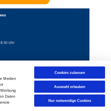
Jesu
18:30 Uhr
560
mail@bernhard-lichtenberg.berlin
Cookies zulassen

le Medien
ir
Auswahl erlauben
, Werbung
ren Daten
Nur notwendige Cookies
ienste