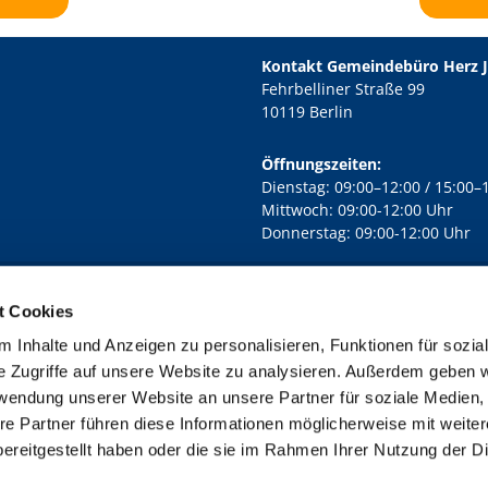
Kontakt Gemeindebüro Herz 
Fehrbelliner Straße 99
10119 Berlin
Öffnungszeiten:
Dienstag: 09:00–12:00 / 15:00–
Mittwoch: 09:00-12:00 Uhr
Donnerstag: 09:00-12:00 Uhr
t Cookies
rd Lichtenberg Berlin-Mitte · Yorckstr. 88C, 10965 Berlin
030 7890

 Inhalte und Anzeigen zu personalisieren, Funktionen für sozia
Kontaktinformationen
Impressum
e Zugriffe auf unsere Website zu analysieren. Außerdem geben w
rwendung unserer Website an unsere Partner für soziale Medien
re Partner führen diese Informationen möglicherweise mit weite
ereitgestellt haben oder die sie im Rahmen Ihrer Nutzung der D
Impressum
Datenschutzerklärung
ChurchDesk-Login