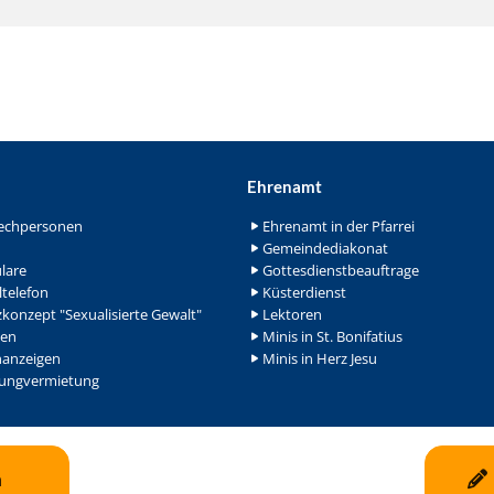
Ehrenamt
echpersonen
Ehrenamt in der Pfarrei
Gemeindediakonat
lare
Gottesdienstbeauftrage
ltelefon
Küsterdienst
konzept "Sexualisierte Gewalt"
Lektoren
en
Minis in St. Bonifatius
nanzeigen
Minis in Herz Jesu
ngvermietung
n