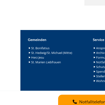
Gemeinden
Service
St. Bonifatius
Anspr
St. Hedwig/St. Michael (Mitte)
Archiv
Herz Jesu
Formu
St. Marien Liebfrauen
Notfal
Schutz
Spend
Stelle
Wohnu
Notfalltelefo