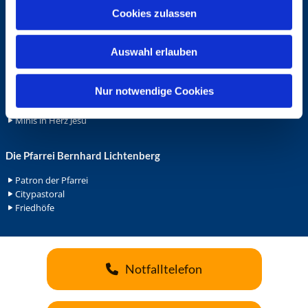
u
Ehrenamt
Cookies zulassen
s
Ehrenamt in der Pfarrei
w
Gemeindediakonat
Auswahl erlauben
a
Gottesdienstbeauftrage
h
Küsterdienst
l
Nur notwendige Cookies
Lektoren
Minis in St. Bonifatius
Minis in Herz Jesu
Die Pfarrei Bernhard Lichtenberg
Patron der Pfarrei
Citypastoral
Friedhöfe
Notfalltelefon