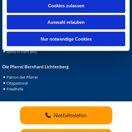
u
Ehrenamt
Cookies zulassen
s
Ehrenamt in der Pfarrei
w
Gemeindediakonat
Auswahl erlauben
a
Gottesdienstbeauftrage
h
Küsterdienst
l
Nur notwendige Cookies
Lektoren
Minis in St. Bonifatius
Minis in Herz Jesu
Die Pfarrei Bernhard Lichtenberg
Patron der Pfarrei
Citypastoral
Friedhöfe
Notfalltelefon