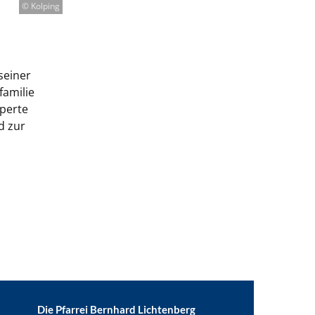
© Kolping
seiner
familie
xperte
d zur
Die Pfarrei Bernhard Lichtenberg