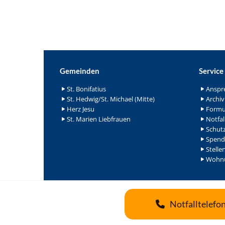
Gemeinden
Service
St. Bonifatius
Anspr
St. Hedwig/St. Michael (Mitte)
Archiv
Herz Jesu
Formu
St. Marien Liebfrauen
Notfal
Schutz
Spend
Stelle
Wohnu
Notfalltelefo