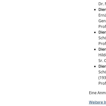
Dr. 
Dien
Ernä
Gen
Prof
Dien
Schö
Prof
Dien
Hild
Sr. 
Dien
Schö
(193
Prof
Eine Anmel
Weitere I