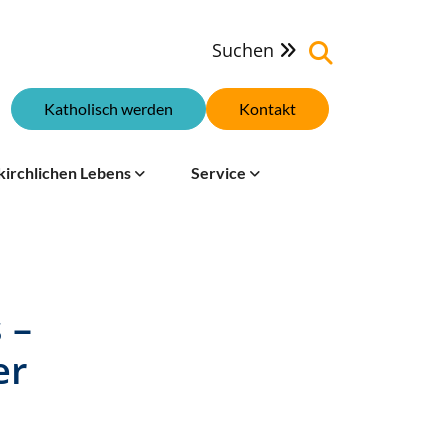
Suchen

Katholisch werden
Kontakt
kirchlichen Lebens
Service
 –
er