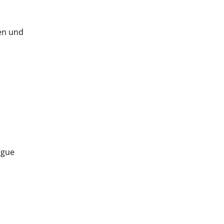
en und
ague