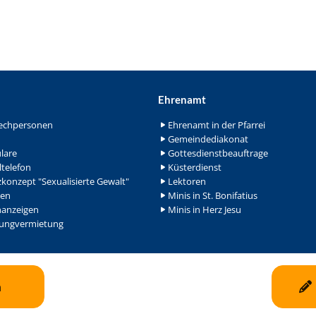
Ehrenamt
echpersonen
Ehrenamt in der Pfarrei
Gemeindediakonat
lare
Gottesdienstbeauftrage
ltelefon
Küsterdienst
konzept "Sexualisierte Gewalt"
Lektoren
en
Minis in St. Bonifatius
nanzeigen
Minis in Herz Jesu
ngvermietung
n