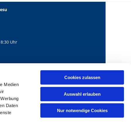
Jesu
18:30 Uhr
560
mail@bernhard-lichtenberg.berlin
Cookies zulassen

le Medien
ir
Auswahl erlauben
, Werbung
ren Daten
Nur notwendige Cookies
ienste