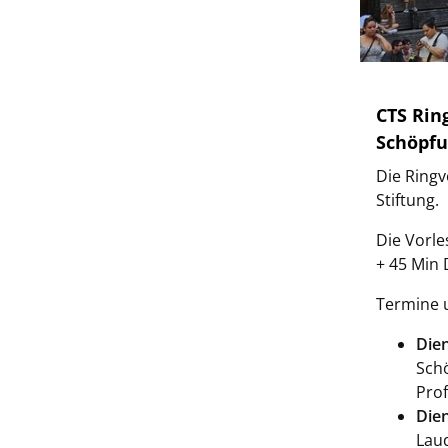
CTS Rin
Schöpfu
Die Ringv
Stiftung.
Die Vorle
+ 45 Min D
Termine 
Dien
Schö
Prof
Dien
Laud