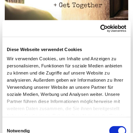
Diese Webseite verwendet Cookies
Wir verwenden Cookies, um Inhalte und Anzeigen zu
personalisieren, Funktionen für soziale Medien anbieten
zu können und die Zugriffe auf unsere Website zu
analysieren. Außerdem geben wir Informationen zu Ihrer
Verwendung unserer Website an unsere Partner für
soziale Medien, Werbung und Analysen weiter. Unsere
Partner führen diese Informationen möglicherweise mit
weiteren Daten zusammen, die Sie ihnen bereitgestellt
haben oder die sie im Rahmen Ihrer Nutzung der Dienste
gesammelt haben.
E
Notwendig
i