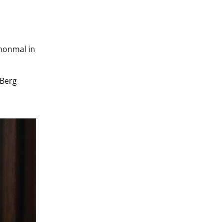
honmal in
 Berg