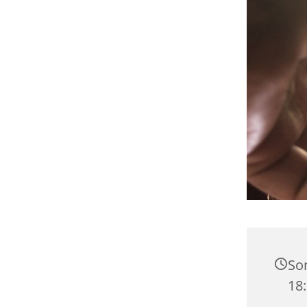
Son
18