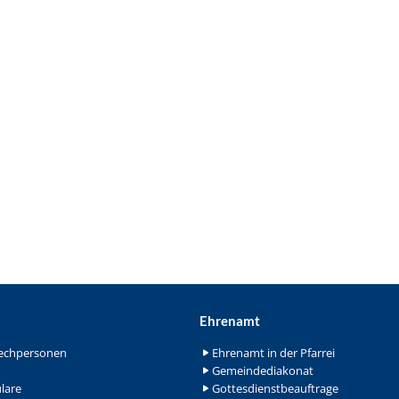
Ehrenamt
echpersonen
Ehrenamt in der Pfarrei
Gemeindediakonat
lare
Gottesdienstbeauftrage