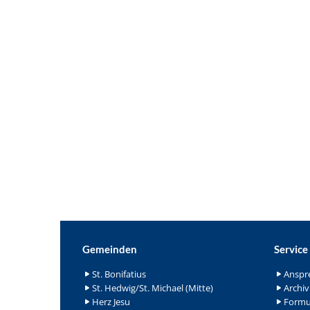
Gemeinden
Service
St. Bonifatius
Anspr
St. Hedwig/St. Michael (Mitte)
Archiv
Herz Jesu
Formu