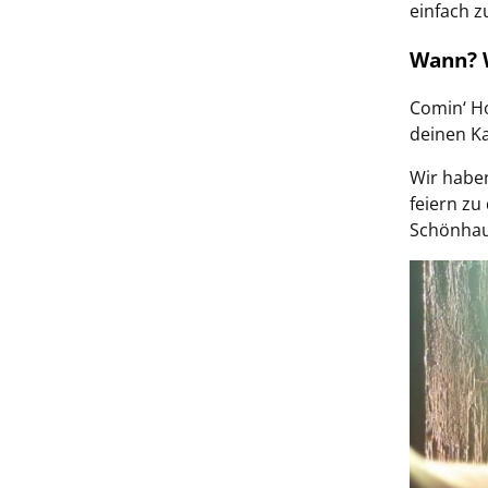
einfach 
Wann? 
Comin‘ H
deinen Ka
Wir haben
feiern zu
Schönhaus