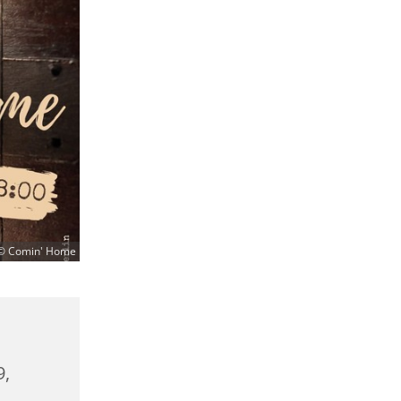
© Comin' Home
9,