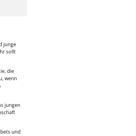
d junge
r sollt
ie, die
du, wenn
s
ns jungen
schaft
ebets und