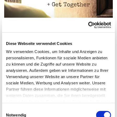
Diese Webseite verwendet Cookies
Wir verwenden Cookies, um Inhalte und Anzeigen zu
personalisieren, Funktionen für soziale Medien anbieten
zu können und die Zugriffe auf unsere Website zu
analysieren. Außerdem geben wir Informationen zu Ihrer
Verwendung unserer Website an unsere Partner für
soziale Medien, Werbung und Analysen weiter. Unsere
Partner führen diese Informationen möglicherweise mit
weiteren Daten zusammen, die Sie ihnen bereitgestellt
haben oder die sie im Rahmen Ihrer Nutzung der Dienste
gesammelt haben.
E
Notwendig
i