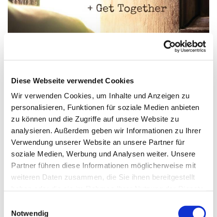
Diese Webseite verwendet Cookies
Wir verwenden Cookies, um Inhalte und Anzeigen zu
personalisieren, Funktionen für soziale Medien anbieten
zu können und die Zugriffe auf unsere Website zu
analysieren. Außerdem geben wir Informationen zu Ihrer
Verwendung unserer Website an unsere Partner für
soziale Medien, Werbung und Analysen weiter. Unsere
Partner führen diese Informationen möglicherweise mit
weiteren Daten zusammen, die Sie ihnen bereitgestellt
haben oder die sie im Rahmen Ihrer Nutzung der Dienste
gesammelt haben.
E
Notwendig
i