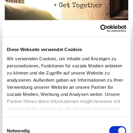
Diese Webseite verwendet Cookies
Wir verwenden Cookies, um Inhalte und Anzeigen zu
personalisieren, Funktionen für soziale Medien anbieten
zu können und die Zugriffe auf unsere Website zu
analysieren. Außerdem geben wir Informationen zu Ihrer
Verwendung unserer Website an unsere Partner für
soziale Medien, Werbung und Analysen weiter. Unsere
Partner führen diese Informationen möglicherweise mit
weiteren Daten zusammen, die Sie ihnen bereitgestellt
haben oder die sie im Rahmen Ihrer Nutzung der Dienste
gesammelt haben.
E
Notwendig
i