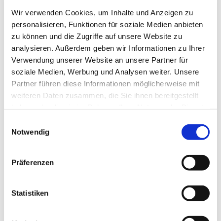
Wir verwenden Cookies, um Inhalte und Anzeigen zu
personalisieren, Funktionen für soziale Medien anbieten
zu können und die Zugriffe auf unsere Website zu
analysieren. Außerdem geben wir Informationen zu Ihrer
Verwendung unserer Website an unsere Partner für
soziale Medien, Werbung und Analysen weiter. Unsere
Partner führen diese Informationen möglicherweise mit
Dies könnte Sie auch interessieren
weiteren Daten zusammen, die Sie ihnen bereitgestellt
haben oder die sie im Rahmen Ihrer Nutzung der Dienste
gesammelt haben.
E
Notwendig
i
n
w
Präferenzen
i
l
l
Statistiken
i
g