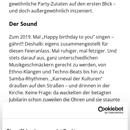
gewöhnliche Party-Zutaten auf den ersten Blick –
und doch außergewöhnlich inszeniert.
Der Sound
Zum 2019. Mal „Happy birthday to you“ singen –
gähn!!! Deshalb: eigens zusammengestellt für
diesen Feieranlass. Mal ruhiger, mal fetziger. Und
stets darauf aus, ganz unterschiedlichen
Musikgeschmäckern gerecht zu werden, von
Ethno-Klängen und Techno-Beats bis hin zu
Samba-Rhythmen. „Karneval der Kulturen“
draußen auf den Straßen – und drinnen in der
Kirche. Keine Frage: da wackelten der betagten
Jubilarin schon zuweilen die Ohren und sie staunte
nicht schlecht, denn dass in einer Kirche mal
akustisch die Fetzen fliegen, kommt wohl nicht
allzu häufig vor. Der Duft: bei Douglas den
nächstbesten Flacon greifen und schön einpacken