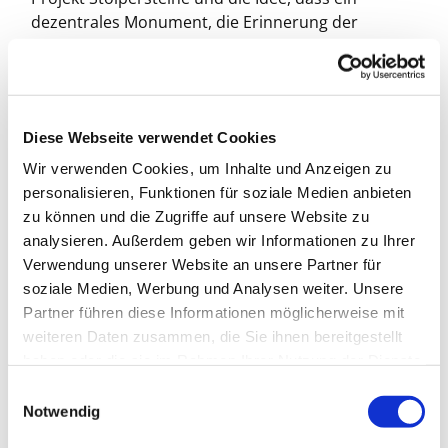
dezentrales Monument
, die Erinnerung der
Ermordeten an jenen Ort zurückbringt, an dem sie
lebten.
Der Kölner Pfarrer Kurt Pick unterstützte Gunter
Demnig dabei, so dass in Köln 1995 die ersten
Diese Webseite verwendet Cookies
Stolpersteine vom Künstler verlegt wurden, 1996
Wir verwenden Cookies, um Inhalte und Anzeigen zu
wurden in der Kreuzberger Oranienstraße 51
personalisieren, Funktionen für soziale Medien anbieten
Stolpersteine verlegt. Gunter Demnig versteht
zu können und die Zugriffe auf unsere Website zu
Stolpersteine nicht als Grabsteine. Sie sollen
analysieren. Außerdem geben wir Informationen zu Ihrer
betreten werden, damit die metallische Oberfläche
Verwendung unserer Website an unsere Partner für
blank bleibt. Das Opfer erhält seinen Namen und
soziale Medien, Werbung und Analysen weiter. Unsere
ein Stück Identität zurück, dabei ist jeder
Partner führen diese Informationen möglicherweise mit
persönliche Stein auch als Symbol für die
weiteren Daten zusammen, die Sie ihnen bereitgestellt
Gesamtheit der Opfer gemeint. Zehn Jahre später
haben oder die sie im Rahmen Ihrer Nutzung der Dienste
liegen 7500 Stolpersteine in 130 Orten
gesammelt haben.
E
Deutschlands.
Notwendig
i
Auf dem Bürgersteig vor der St.-Bonifatius-Kirche
n