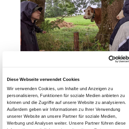
Nach zu langem Laufen in dieser großen
Menge Regen muss man den Pilgernden
Diese Webseite verwendet Cookies
dringend Unterschlupf auf einem Bauernhof
Wir verwenden Cookies, um Inhalte und Anzeigen zu
gewähren.
personalisieren, Funktionen für soziale Medien anbieten zu
Wenn das Gewitter vorübergezogen ist, kann
können und die Zugriffe auf unsere Website zu analysieren.
der Weg auf Asphalt vorgesetzt werden.
Außerdem geben wir Informationen zu Ihrer Verwendung
Beachten Sie allerdings, dass nun ein extrem
unserer Website an unsere Partner für soziale Medien,
starker Anstieg folgen kann, der den
Werbung und Analysen weiter. Unsere Partner führen diese
Pilgernden den letzten Atem rauben kann!