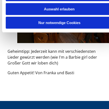
w
Auswahl erlauben
a
h
l
Nur notwendige Cookies
Geheimtipp: Jederzeit kann mit verschiedensten
Lieder gewürzt werden (wie
I'm a Barbie girl
oder
Großer Gott wir loben dich
)
Guten Appetit! Von Franka und Basti