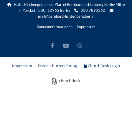
Kath. Kirchengemeinde Pfarrei Bernhard Lichtenberg Berlin-Mitte

· Yorckstr. 88C, 10965 Berlin
030 7890560


mail@bernhard-lichtenberg.berlin
Kontaktinformationen
Impressum
Impressum
Datenschutzerklärung
ChurchDesk-Login