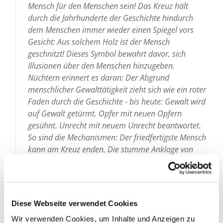
Mensch für den Menschen sein! Das Kreuz hält
durch die Jahrhunderte der Geschichte hindurch
dem Menschen immer wieder einen Spiegel vors
Gesicht: Aus solchem Holz ist der Mensch
geschnitzt! Dieses Symbol bewahrt davor, sich
Illusionen über den Menschen hinzugeben.
Nüchtern erinnert es daran: Der Abgrund
menschlicher Gewalttätigkeit zieht sich wie ein roter
Faden durch die Geschichte - bis heute: Gewalt wird
auf Gewalt getürmt. Opfer mit neuen Opfern
gesühnt. Unrecht mit neuem Unrecht beantwortet.
So sind die Mechanismen: Der friedfertigste Mensch
kann am Kreuz enden. Die stumme Anklage von
damals hallt auch heute durch die Gegenwart:
Mensch, wozu bist du fähig! Auf immer neuen
Schauplätzen der Geschichte zeigt sich: Macht und
Gewalt siegen immer noch über den Schwachen,
Diese Webseite verwendet Cookies
Hilflosen und Unschuldigen: Jetzt z.B. im Kaukasus.
Wir verwenden Cookies, um Inhalte und Anzeigen zu
Dort wird Macht demonstriert. Und die eigentlichen