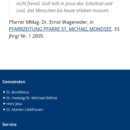
nicht fremd. Gott teilt in Jesus das Schicksal und
Leid, das Menschen bis heute erleben müssen. .
Pfarrer MMag. Dr. Ernst Wageneder, in
PFARRZEITUNG PFARRE ST. MICHAEL MONDSEE
. 33.
Jhrg/ Nr. 1 2009.
Gemeinden
St. Bonifatius
St. Hedwig/St. Michael (Mitte)
Herz Jesu
St. Marien Liebfrauen
Service