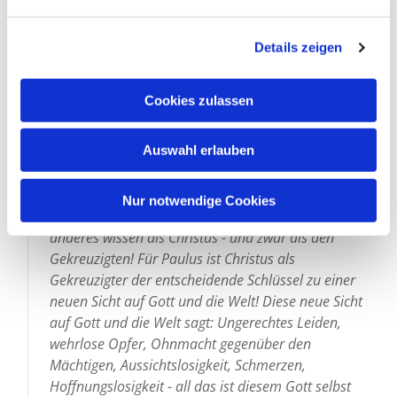
Das heißt: In diesem Symbol ist alles enthalten, was
n
den christlichen Glauben ausmacht. Es zeigt, worauf
g
es ankommt. Für den Heiligen Paulus war die
Details zeigen
s
Botschaft vom Kreuz so entscheidend, dass er z.B.
a
gegenüber der Gemeinde von Korinth sagen kann:
u
Cookies zulassen
„Ich hatte mich entschlossen, bei euch nichts zu
s
wissen außer Jesus Christus, und zwar als
w
Auswahl erlauben
Gekreuzigten!" (1 Kor 2, 1) Und weiter: „Denn das
a
Wort vom Kreuz ist denen, die verlorengehen,
h
Torheit; uns aber, die gerettet werden, ist es Gottes
l
Nur notwendige Cookies
Kraft (1 Kor 1, 18). Der Heilige Paulus will nichts
anderes wissen als Christus - und zwar als den
Gekreuzigten! Für Paulus ist Christus als
Gekreuzigter der entscheidende Schlüssel zu einer
neuen Sicht auf Gott und die Welt! Diese neue Sicht
auf Gott und die Welt sagt: Ungerechtes Leiden,
wehrlose Opfer, Ohnmacht gegenüber den
Mächtigen, Aussichtslosigkeit, Schmerzen,
Hoffnungslosigkeit - all das ist diesem Gott selbst