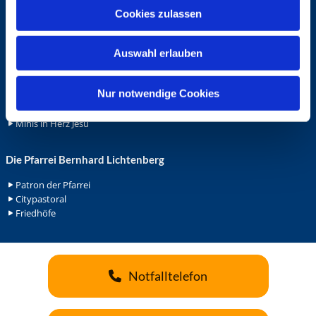
u
Cookies zulassen
Ehrenamt
s
Ehrenamt in der Pfarrei
w
Gemeindediakonat
Auswahl erlauben
a
Gottesdienstbeauftrage
h
Küsterdienst
l
Nur notwendige Cookies
Lektoren
Minis in St. Bonifatius
Minis in Herz Jesu
Die Pfarrei Bernhard Lichtenberg
Patron der Pfarrei
Citypastoral
Friedhöfe
Notfalltelefon