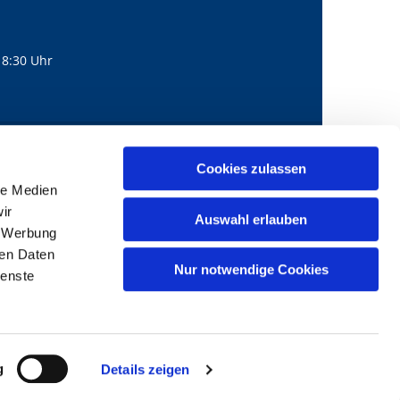
18:30 Uhr
560
mail@bernhard-lichtenberg.berlin
Cookies zulassen

le Medien
ir
Auswahl erlauben
, Werbung
ren Daten
Nur notwendige Cookies
ienste
g
Details zeigen