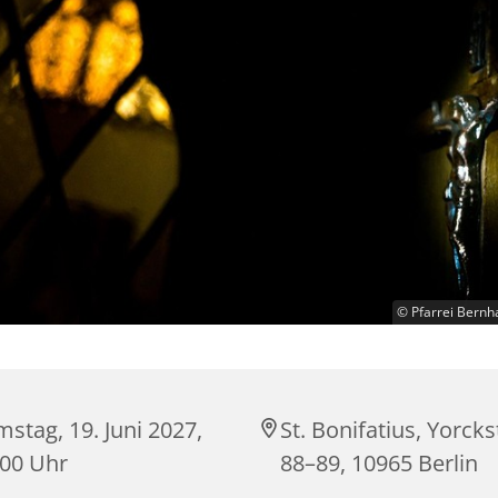
© Pfarrei Bernh
stag, 19. Juni 2027,
St. Bonifatius, Yorck
:00 Uhr
88–89, 10965 Berlin