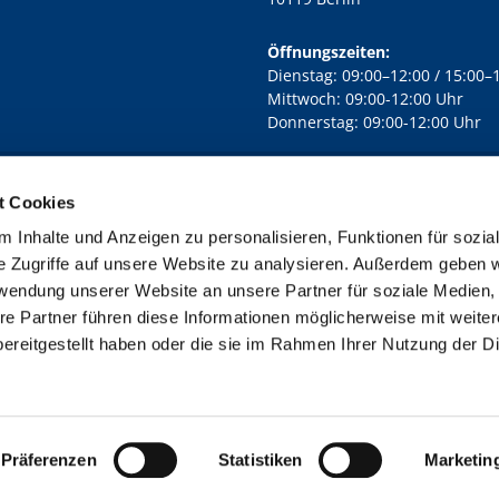
Öffnungszeiten:
Dienstag: 09:00–12:00 / 15:00–
Mittwoch: 09:00-12:00 Uhr
Donnerstag: 09:00-12:00 Uhr
t Cookies
rd Lichtenberg Berlin-Mitte · Yorckstr. 88C, 10965 Berlin
030 7890

 Inhalte und Anzeigen zu personalisieren, Funktionen für sozia
Kontaktinformationen
Impressum
e Zugriffe auf unsere Website zu analysieren. Außerdem geben w
rwendung unserer Website an unsere Partner für soziale Medien
re Partner führen diese Informationen möglicherweise mit weite
ereitgestellt haben oder die sie im Rahmen Ihrer Nutzung der D
Impressum
Datenschutzerklärung
ChurchDesk-Login
Präferenzen
Statistiken
Marketin