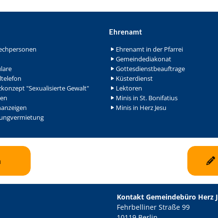
Ehrenamt
echpersonen
Ehrenamt in der Pfarrei
Gemeindediakonat
lare
Gottesdienstbeauftrage
ltelefon
Küsterdienst
konzept "Sexualisierte Gewalt"
Lektoren
en
Minis in St. Bonifatius
nanzeigen
Minis in Herz Jesu
ngvermietung
n
Kontakt Gemeindebüro Herz 
Fehrbelliner Straße 99
10119 Berlin