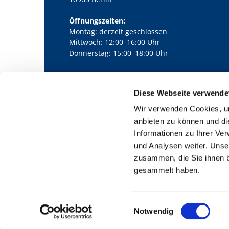
Öffnungszeiten:
Montag: derzeit geschlossen
Mittwoch: 12:00–16:00 Uhr
Donnerstag: 15:00–18:00 Uhr
Diese Webseite verwende
Kath. Kirchengemeinde Pfarrei Bernha

Wir verwenden Cookies, um
anbieten zu können und di
Informationen zu Ihrer Ve
und Analysen weiter. Unse
zusammen, die Sie ihnen b
gesammelt haben.
E
Notwendig
i