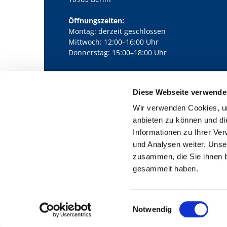
Öffnungszeiten:
Montag: derzeit geschlossen
Mittwoch: 12:00–16:00 Uhr
Donnerstag: 15:00–18:00 Uhr
Diese Webseite verwende
Kath. Kirchengemeinde Pfarrei Bernha

Wir verwenden Cookies, um
anbieten zu können und di
Informationen zu Ihrer Ve
und Analysen weiter. Unse
zusammen, die Sie ihnen b
gesammelt haben.
E
Notwendig
i