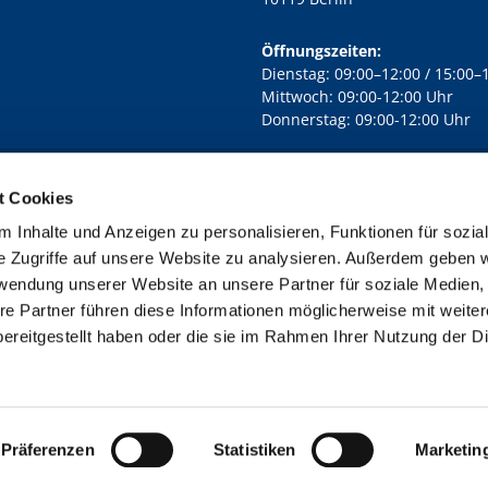
Öffnungszeiten:
Dienstag: 09:00–12:00 / 15:00–
Mittwoch: 09:00-12:00 Uhr
Donnerstag: 09:00-12:00 Uhr
t Cookies
rd Lichtenberg Berlin-Mitte · Yorckstr. 88C, 10965 Berlin
030 7890

 Inhalte und Anzeigen zu personalisieren, Funktionen für sozia
Kontaktinformationen
Impressum
e Zugriffe auf unsere Website zu analysieren. Außerdem geben w
rwendung unserer Website an unsere Partner für soziale Medien
re Partner führen diese Informationen möglicherweise mit weite
ereitgestellt haben oder die sie im Rahmen Ihrer Nutzung der D
Impressum
Datenschutzerklärung
ChurchDesk-Login
Präferenzen
Statistiken
Marketin