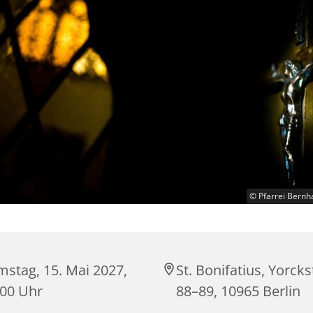
© Pfarrei Bernh
mstag, 15. Mai 2027,
St. Bonifatius, Yorck
:00 Uhr
88–89, 10965 Berlin