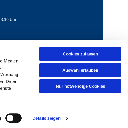
18:30 Uhr
560
mail@bernhard-lichtenberg.berlin
Cookies zulassen

le Medien
ir
Auswahl erlauben
, Werbung
ren Daten
Nur notwendige Cookies
ienste
g
Details zeigen