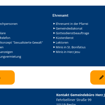
Ehrenamt
echpersonen
Ehrenamt in der Pfarrei
Gemeindediakonat
lare
Gottesdienstbeauftrage
ltelefon
Küsterdienst
konzept "Sexualisierte Gewalt"
Lektoren
en
Minis in St. Bonifatius
nanzeigen
Minis in Herz Jesu
ngvermietung
n
Kontakt Gemeindebüro Herz 
Fehrbelliner Straße 99
10119 Berlin