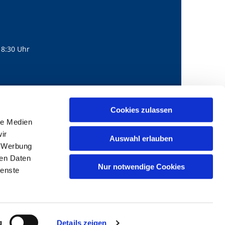
18:30 Uhr
560
mail@bernhard-lichtenberg.berlin
Cookies zulassen

le Medien
ir
Auswahl erlauben
, Werbung
ren Daten
Nur notwendige Cookies
ienste
g
Details zeigen