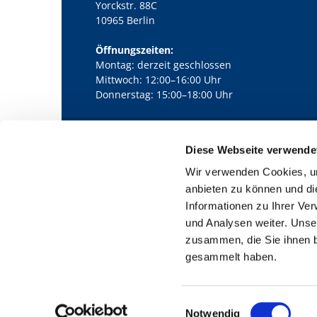
Yorckstr. 88C
10965 Berlin
Öffnungszeiten:
Montag: derzeit geschlossen
Mittwoch: 12:00–16:00 Uhr
Donnerstag: 15:00–18:00 Uhr
Diese Webseite verwende
Kath. Kirchengemeinde Pfarrei Bernha

Wir verwenden Cookies, um
anbieten zu können und di
Informationen zu Ihrer Ve
und Analysen weiter. Unse
zusammen, die Sie ihnen b
gesammelt haben.
E
Notwendig