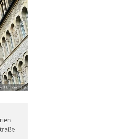
ard Lichtenberg
rien
traße