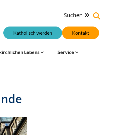
Suchen

Katholisch werden
Kontakt
kirchlichen Lebens
Service
inde