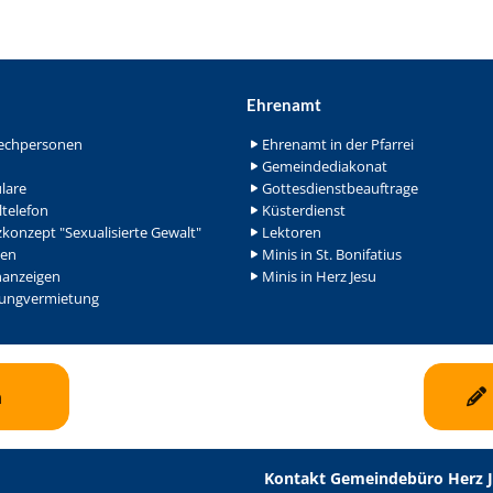
Ehrenamt
echpersonen
Ehrenamt in der Pfarrei
Gemeindediakonat
lare
Gottesdienstbeauftrage
ltelefon
Küsterdienst
konzept "Sexualisierte Gewalt"
Lektoren
en
Minis in St. Bonifatius
nanzeigen
Minis in Herz Jesu
ngvermietung
n
Kontakt Gemeindebüro Herz 