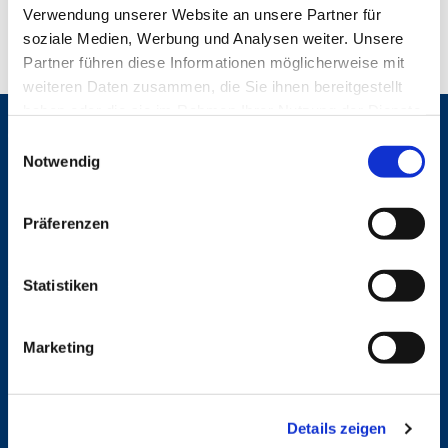
Verwendung unserer Website an unsere Partner für
soziale Medien, Werbung und Analysen weiter. Unsere
Partner führen diese Informationen möglicherweise mit
weiteren Daten zusammen, die Sie ihnen bereitgestellt
haben oder die sie im Rahmen Ihrer Nutzung der Dienste
gesammelt haben.
Gemeinden
E
Notwendig
i
St. Bonifatius
n
St. Hedwig/St. Michael (Mitte)
Herz Jesu
w
Präferenzen
St. Marien Liebfrauen
i
l
Service
l
Statistiken
i
Ansprechpersonen
g
Archiv
Marketing
u
Formulare
Notfalltelefon
n
Schutzkonzept "Sexualisierte Gewalt"
g
Spenden
Details zeigen
s
Stellenanzeigen