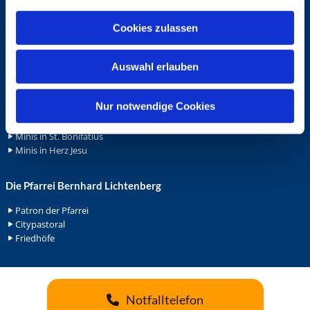
a
Wohnungvermietung
u
Cookies zulassen
s
Ehrenamt
w
Auswahl erlauben
Ehrenamt in der Pfarrei
a
Gemeindediakonat
h
Gottesdienstbeauftrage
l
Nur notwendige Cookies
Küsterdienst
Lektoren
Minis in St. Bonifatius
Minis in Herz Jesu
Die Pfarrei Bernhard Lichtenberg
Patron der Pfarrei
Citypastoral
Friedhöfe
Notfalltelefon