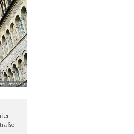
ard Lichtenberg
rien
traße