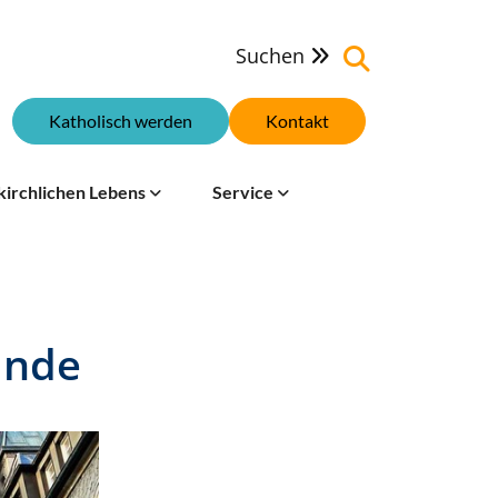
Suchen

Katholisch werden
Kontakt
kirchlichen Lebens
Service
inde