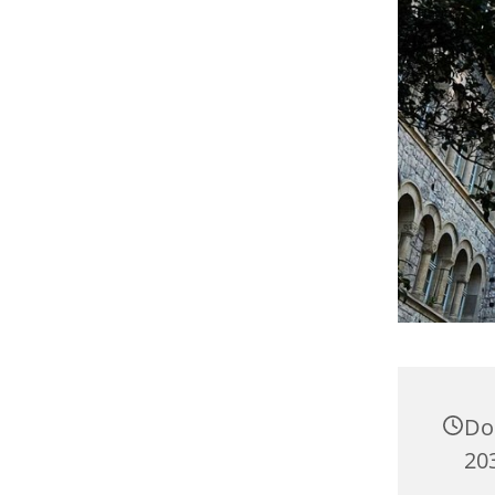
Don
203