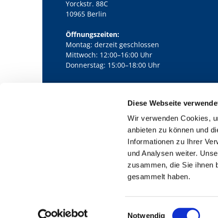
Yorckstr. 88C
10965 Berlin
Öffnungszeiten:
Montag: derzeit geschlossen
Mittwoch: 12:00–16:00 Uhr
Donnerstag: 15:00–18:00 Uhr
Diese Webseite verwende
Kath. Kirchengemeinde Pfarrei Bernha

Wir verwenden Cookies, um
anbieten zu können und di
Informationen zu Ihrer Ve
und Analysen weiter. Unse
zusammen, die Sie ihnen b
gesammelt haben.
E
Notwendig