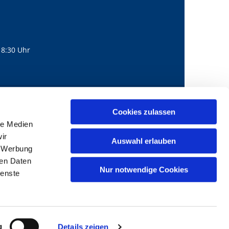
18:30 Uhr
560
mail@bernhard-lichtenberg.berlin
Cookies zulassen

le Medien
ir
Auswahl erlauben
, Werbung
ren Daten
Nur notwendige Cookies
ienste
g
Details zeigen