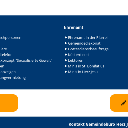
Ehrenamt
echpersonen
Ehrenamt in der Pfarrei
Gemeindediakonat
lare
Gottesdienstbeauftrage
ltelefon
Küsterdienst
konzept "Sexualisierte Gewalt"
Lektoren
en
Minis in St. Bonifatius
nanzeigen
Minis in Herz Jesu
ngvermietung
n
Kontakt Gemeindebüro Herz 