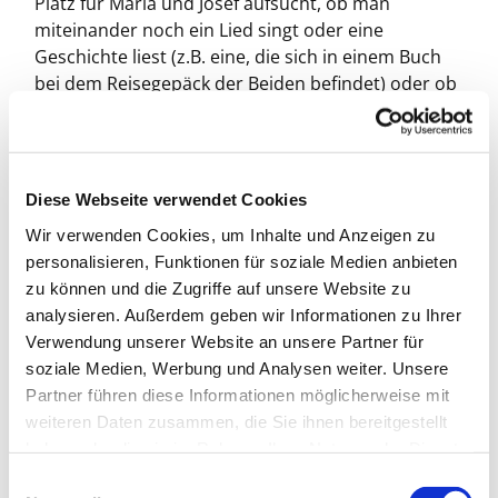
Platz für Maria und Josef aufsucht, ob man
miteinander noch ein Lied singt oder eine
Geschichte liest (z.B. eine, die sich in einem Buch
bei dem Reisegepäck der Beiden befindet) oder ob
man einen leckeren Keks aus der
Weihnachtsbäckerei kostet und dann Rezepte
austauscht …. Das alles darf sich frei entwickeln,
braucht auch gar nicht sein. Das Einzige: Maria und
Diese Webseite verwendet Cookies
Josef müssen „Füße geliehen werden“, die sie von A
Wir verwenden Cookies, um Inhalte und Anzeigen zu
nach B bringen. Die Liste derer, die Herberge
personalisieren, Funktionen für soziale Medien anbieten
geben, liegt dem Gepäck von Maria und Josef bei,
zu können und die Zugriffe auf unsere Website zu
damit miteinander Kontakt aufgenommen werden
analysieren. Außerdem geben wir Informationen zu Ihrer
kann.
Verwendung unserer Website an unsere Partner für
Wer mitmachen möchte, meldet sich bitte
soziale Medien, Werbung und Analysen weiter. Unsere
postwendend - spätestens aber bis Montagabend
Partner führen diese Informationen möglicherweise mit
(25.11.) - bei Paula von Loë
weiteren Daten zusammen, die Sie ihnen bereitgestellt
(
paula.vonloe@bernhard-lichtenberg.berlin
). Bitte
haben oder die sie im Rahmen Ihrer Nutzung der Dienste
geben sie unbedingt Ihren Namen und Ihre
gesammelt haben.
E