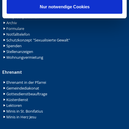
l
Service
Nur notwendige Cookies
Ansprechpersonen
Archiv
Formulare
Notfalltelefon
Schutzkonzept "Sexualisierte Gewalt"
Spenden
Stellenanzeigen
Wohnungvermietung
Ehrenamt
Ehrenamt in der Pfarrei
Gemeindediakonat
Gottesdienstbeauftrage
Küsterdienst
Lektoren
Minis in St. Bonifatius
Minis in Herz Jesu