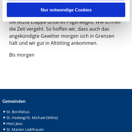
h
einem Abendgebet.
l
Nur notwendige Cookies
Man kann es kaum glauben, aber morgen ist schon
die letzte Etappe unseres Pilgerweges. Wie schnell
die Zeit vergeht. So hoffen wir, dass auch das
angekündigte Gewitter morgen sich in Grenzen
hält und wir gut in Altötting ankommen.
Bis morgen
Gemeinden
St. Bonifatius
St. Hedwig/St. Michael (Mitte)
Herz Jesu
St. Marien Liebfrauen