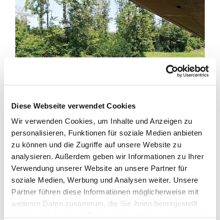
Diese Webseite verwendet Cookies
Wir verwenden Cookies, um Inhalte und Anzeigen zu
personalisieren, Funktionen für soziale Medien anbieten
zu können und die Zugriffe auf unsere Website zu
Dann ging es weiter und wir kamen endlich ans
analysieren. Außerdem geben wir Informationen zu Ihrer
Ziel, wo uns eine nette Dame aus der Pfarrei Herz
Verwendung unserer Website an unsere Partner für
Jesu empfing und sogleich einen Wasserschlauch
soziale Medien, Werbung und Analysen weiter. Unsere
aus der nebenan liegenden Kita für uns
Partner führen diese Informationen möglicherweise mit
organisierte, sodass wir uns im Garten kalt
weiteren Daten zusammen, die Sie ihnen bereitgestellt
abduschen konnten. Was für ein Geschenk!
haben oder die sie im Rahmen Ihrer Nutzung der Dienste