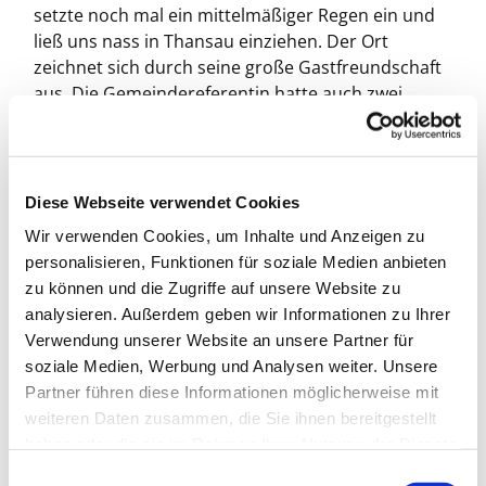
setzte noch mal ein mittelmäßiger Regen ein und
ließ uns nass in Thansau einziehen. Der Ort
zeichnet sich durch seine große Gastfreundschaft
aus. Die Gemeindereferentin hatte auch zwei
Kuchen gebacken die bereits in der Küche standen
und auf uns warteten.
Wir trockneten unsere Sachen und verbrachten
Diese Webseite verwendet Cookies
den Nachmittag mit einer Mittagsruhe.
Wir verwenden Cookies, um Inhalte und Anzeigen zu
Anschließend gab es eine thematische geistliche
personalisieren, Funktionen für soziale Medien anbieten
Aufgabe. Unseren Glaubensweg noch einmal
zu können und die Zugriffe auf unsere Website zu
nachzuvollziehen, die Geschichte unseres
analysieren. Außerdem geben wir Informationen zu Ihrer
Glaubens in Familie und Kirche.
Verwendung unserer Website an unsere Partner für
soziale Medien, Werbung und Analysen weiter. Unsere
Partner führen diese Informationen möglicherweise mit
weiteren Daten zusammen, die Sie ihnen bereitgestellt
haben oder die sie im Rahmen Ihrer Nutzung der Dienste
gesammelt haben.
E