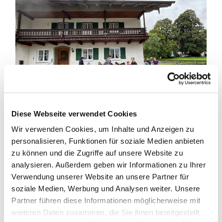
Diese Webseite verwendet Cookies
Pause und Schutz vor dem Regen
Wir verwenden Cookies, um Inhalte und Anzeigen zu
personalisieren, Funktionen für soziale Medien anbieten
Die Kirche des Klosters Benediktbeuren konnten
zu können und die Zugriffe auf unsere Website zu
wir leider wegen Renovierungsarbeiten nicht
analysieren. Außerdem geben wir Informationen zu Ihrer
betreten. Dafür wurden wir umso netter im
Verwendung unserer Website an unsere Partner für
Pfarrhaus empfangen. Wir ruhten uns aus, zum
soziale Medien, Werbung und Analysen weiter. Unsere
Abend gab es Nudeln mit Bolognese Soße und der
Partner führen diese Informationen möglicherweise mit
Tag endet mit einer abendlichen Frage Runde zu
weiteren Daten zusammen, die Sie ihnen bereitgestellt
Glaube, Kirche und Welt.